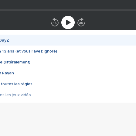
 DayZ
 a 13 ans (et vous l'avez ignoré)
e (littéralement)
im Rayan
 toutes les règles
s les jeux vidéo
us choquant de Rockstar ? - Le scandale BULLY
e plus moche de Steam
du RÊVE tourne au CAUCHEMAR